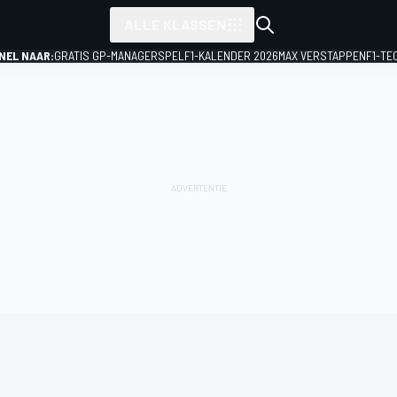
ALLE KLASSEN
NEL NAAR:
GRATIS GP-MANAGERSPEL
F1-KALENDER 2026
MAX VERSTAPPEN
F1-TE