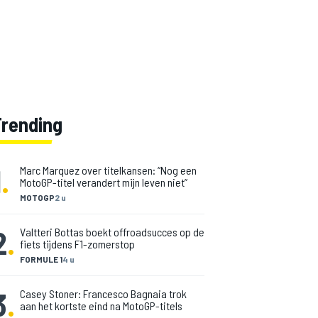
Trending
1
.
Marc Marquez over titelkansen: “Nog een
MotoGP-titel verandert mijn leven niet”
MOTOGP
2 u
2
.
Valtteri Bottas boekt offroadsucces op de
fiets tijdens F1-zomerstop
FORMULE 1
4 u
3
.
Casey Stoner: Francesco Bagnaia trok
aan het kortste eind na MotoGP-titels