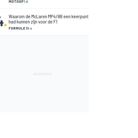
MOTOGP
1 d
4
.
Waarom de McLaren MP4/8B een keerpunt
had kunnen zijn voor de F1
FORMULE 1
9 u