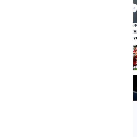
M
M
v