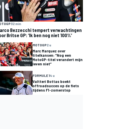
OTOGP
32 min
arco Bezzecchi tempert verwachtingen
oor Britse GP: ‘Ik ben nog niet 100%’
MOTOGP
2 u
Marc Marquez over
titelkansen: “Nog een
MotoGP-titel verandert mijn
leven niet”
FORMULE 1
4 u
Valtteri Bottas boekt
offroadsucces op de fiets
tijdens F1-zomerstop