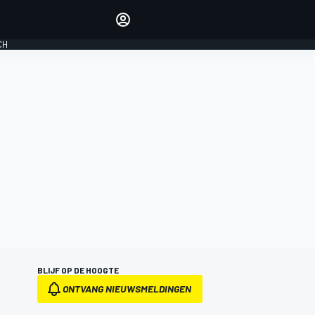
Laat je horen met de
reactiemodule
CH
LOGIN
EDITIE
NEDERLAND
BLIJF OP DE HOOGTE
ONTVANG NIEUWSMELDINGEN