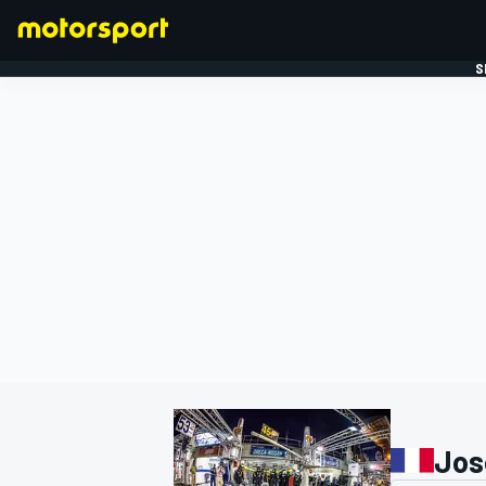
S
FORMULE 1
Jos