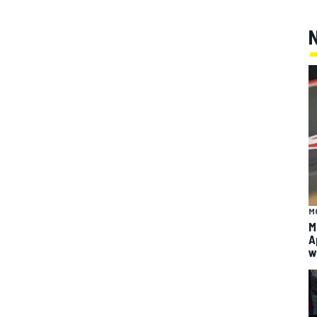
M
M
A
w