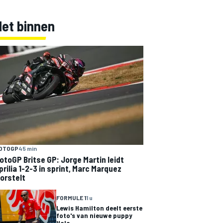
Net binnen
OTOGP
45 min
otoGP Britse GP: Jorge Martin leidt
prilia 1-2-3 in sprint, Marc Marquez
orstelt
FORMULE 1
1 u
Lewis Hamilton deelt eerste
foto's van nieuwe puppy
Halo