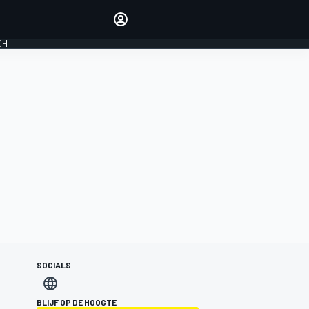
Laat je horen met de
reactiemodule
CH
LOGIN
EDITIE
NEDERLAND
SOCIALS
BLIJF OP DE HOOGTE