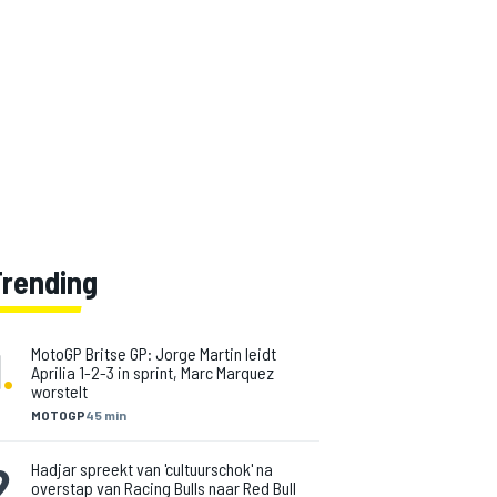
Trending
1
.
MotoGP Britse GP: Jorge Martin leidt
Aprilia 1-2-3 in sprint, Marc Marquez
worstelt
MOTOGP
45 min
2
.
Hadjar spreekt van 'cultuurschok' na
overstap van Racing Bulls naar Red Bull