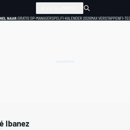
ALLE KLASSEN
NEL NAAR:
GRATIS GP-MANAGERSPEL
F1-KALENDER 2026
MAX VERSTAPPEN
F1-TE
é Ibanez