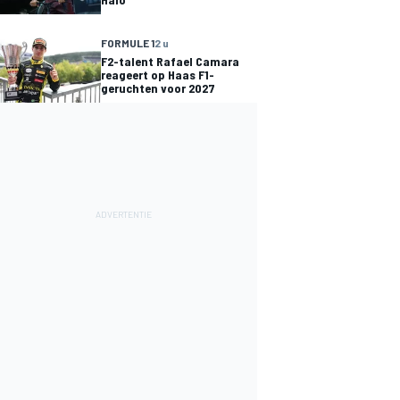
FORMULE 1
2 u
F2-talent Rafael Camara
reageert op Haas F1-
geruchten voor 2027