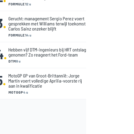
FORMULE 1
2 u
3
.
Gerucht: management Sergio Perez voert
gesprekken met Williams terwijl toekomst
Carlos Sainz onzeker blijft
FORMULE 1
4 u
4
.
Hebben vijf DTM-ingenieurs bij HRT ontslag
genomen? Zo reageert het Ford-team
DTM
8 u
5
.
MotoGP GP van Groot-Brittannië: Jorge
Martin voert volledige Aprilia-voorste rij
aan in kwalificatie
MOTOGP
4 u