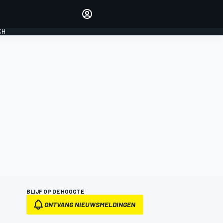
Laat je horen met de
reactiemodule
CH
LOGIN
EDITIE
NEDERLAND
BLIJF OP DE HOOGTE
ONTVANG NIEUWSMELDINGEN