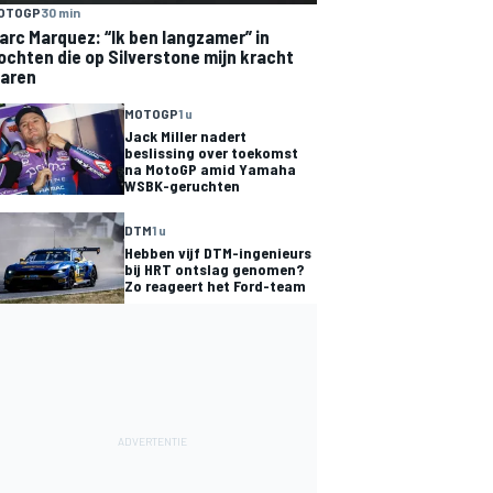
OTOGP
30 min
arc Marquez: “Ik ben langzamer” in
ochten die op Silverstone mijn kracht
aren
MOTOGP
1 u
Jack Miller nadert
beslissing over toekomst
na MotoGP amid Yamaha
WSBK-geruchten
DTM
1 u
Hebben vijf DTM-ingenieurs
bij HRT ontslag genomen?
Zo reageert het Ford-team