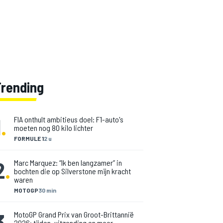
Trending
1
.
FIA onthult ambitieus doel: F1-auto's
moeten nog 80 kilo lichter
FORMULE 1
2 u
2
.
Marc Marquez: “Ik ben langzamer” in
bochten die op Silverstone mijn kracht
waren
MOTOGP
30 min
3
.
MotoGP Grand Prix van Groot-Brittannië
2026: tijden, uitzending en meer