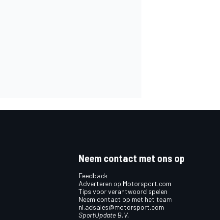
Neem contact met ons op
Feedback
Adverteren op Motorsport.com
Tips voor verantwoord spelen
Neem contact op met het team
nl.adsales@motorsport.com
SportUpdate B.V.