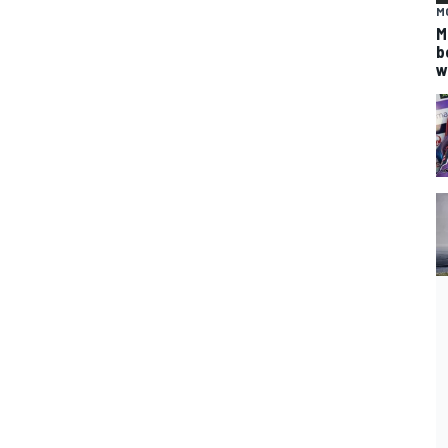
M
M
b
w