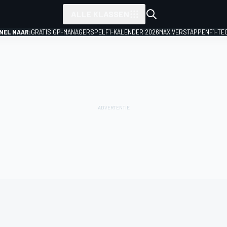
ALLE KLASSEN
NEL NAAR:
GRATIS GP-MANAGERSPEL
F1-KALENDER 2026
MAX VERSTAPPEN
F1-TE