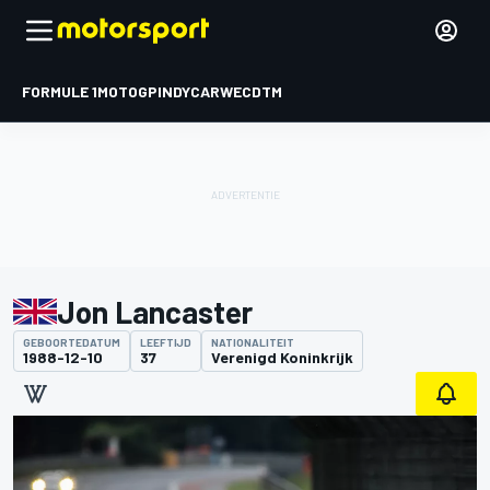
FORMULE 1
MOTOGP
INDYCAR
WEC
DTM
Jon Lancaster
GEBOORTEDATUM
LEEFTIJD
NATIONALITEIT
1988-12-10
37
Verenigd Koninkrijk