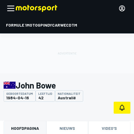
FORMULE 1
MOTOGP
INDYCAR
WEC
DTM
John Bowe
GEBOORTEDATUM
LEEFTIJD
NATIONALITEIT
1984-04-16
42
Australië
HOOFDPAGINA
NIEUWS
VIDEO'S