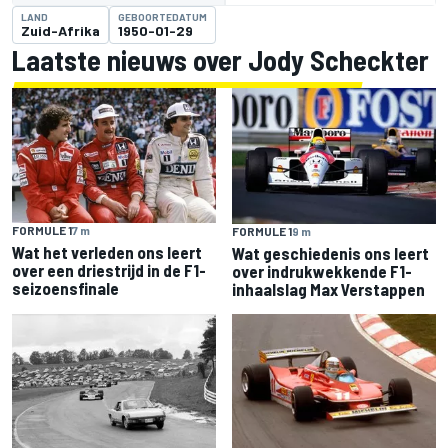
LAND
GEBOORTEDATUM
Zuid-Afrika
1950-01-29
Laatste nieuws over Jody Scheckter
FORMULE 1
7 m
FORMULE 1
9 m
Wat het verleden ons leert
Wat geschiedenis ons leert
over een driestrijd in de F1-
over indrukwekkende F1-
seizoensfinale
inhaalslag Max Verstappen