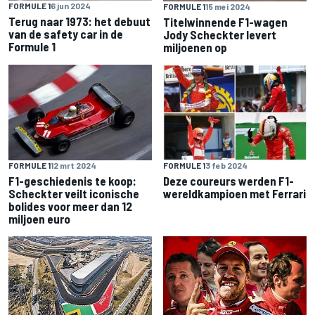
FORMULE 1
6 jun 2024
FORMULE 1
15 mei 2024
Terug naar 1973: het debuut
Titelwinnende F1-wagen
van de safety car in de
Jody Scheckter levert
Formule 1
miljoenen op
FORMULE 1
12 mrt 2024
FORMULE 1
3 feb 2024
F1-geschiedenis te koop:
Deze coureurs werden F1-
Scheckter veilt iconische
wereldkampioen met Ferrari
bolides voor meer dan 12
miljoen euro