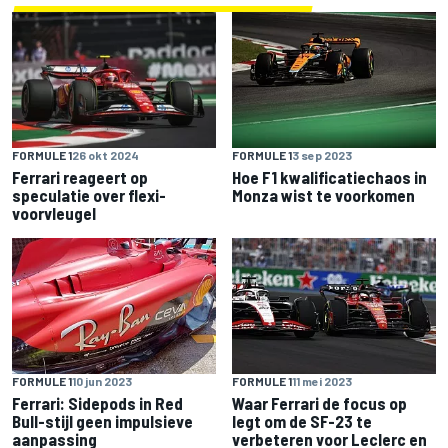
FORMULE 1
26 okt 2024
FORMULE 1
3 sep 2023
Ferrari reageert op
Hoe F1 kwalificatiechaos in
speculatie over flexi-
Monza wist te voorkomen
voorvleugel
FORMULE 1
10 jun 2023
FORMULE 1
11 mei 2023
Ferrari: Sidepods in Red
Waar Ferrari de focus op
Bull-stijl geen impulsieve
legt om de SF-23 te
aanpassing
verbeteren voor Leclerc en