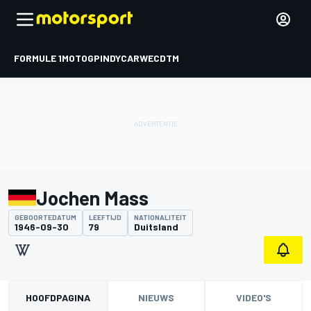
FORMULE 1
MOTOGP
INDYCAR
WEC
DTM
Jochen Mass
GEBOORTEDATUM
LEEFTIJD
NATIONALITEIT
1946-09-30
79
Duitsland
HOOFDPAGINA
NIEUWS
VIDEO'S