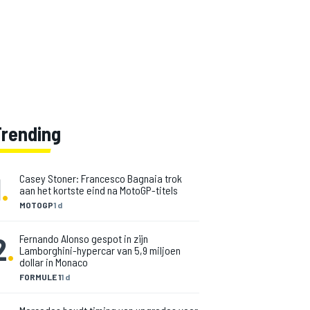
Trending
1
.
Casey Stoner: Francesco Bagnaia trok
aan het kortste eind na MotoGP-titels
MOTOGP
1 d
2
.
Fernando Alonso gespot in zijn
Lamborghini-hypercar van 5,9 miljoen
dollar in Monaco
FORMULE 1
1 d