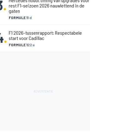
3
.
Mercedes houdt timing van upgrades voor
rest F1-seizoen 2026 nauwlettend in de
gaten
FORMULE 1
1 d
4
.
F1 2026-tussenrapport: Respectabele
start voor Cadillac
FORMULE 1
22 u