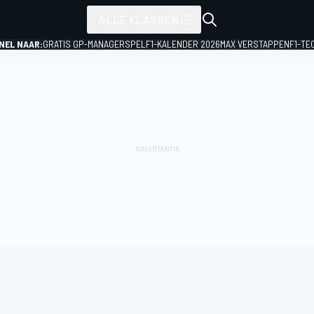
ALLE KLASSEN
NEL NAAR:
GRATIS GP-MANAGERSPEL
F1-KALENDER 2026
MAX VERSTAPPEN
F1-TE