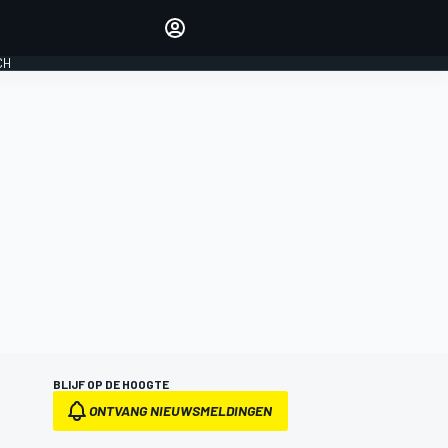
Laat je horen met de
reactiemodule
CH
LOGIN
EDITIE
NEDERLAND
BLIJF OP DE HOOGTE
ONTVANG NIEUWSMELDINGEN