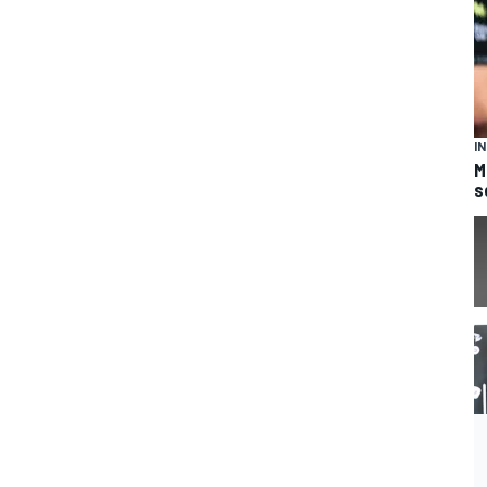
I
M
s