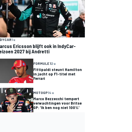
NDYCAR
1 u
arcus Ericsson blijft ook in IndyCar-
eizoen 2027 bij Andretti
FORMULE 1
2 u
Fittipaldi steunt Hamilton
in jacht op F1-titel met
Ferrari
MOTOGP
14 u
Marco Bezzecchi tempert
verwachtingen voor Britse
GP: ‘Ik ben nog niet 100%’