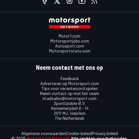
Motor1.com
Motorsportjobs.com
Autosport.com
Motorsportstats.com
Neem contact met ons op
Feedback
Adverteren op Motorsport.com
Tips voor verantwoord spelen
Neem contact op met het team
nl.adsales@motorsport.com
SportUpdate B.V.
Kennemerplein 6 – 14
2011 MJ, Haarlem
The Netherlands
Algemene voorwaarden
Cookie-beleid
Privacy beleid
© 2026
Motorsport Network
Alle rechten voorbehouden.