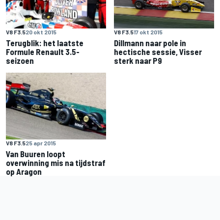
V8 F3.5
20 okt 2015
V8 F3.5
17 okt 2015
Terugblik: het laatste
Dillmann naar pole in
Formule Renault 3.5-
hectische sessie, Visser
seizoen
sterk naar P9
V8 F3.5
25 apr 2015
Van Buuren loopt
overwinning mis na tijdstraf
op Aragon