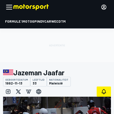
FORMULE 1
MOTOGP
INDYCAR
WEC
DTM
Jazeman Jaafar
GEBOORTEDATUM
LEEFTIJD
NATIONALITEIT
1992-11-13
33
Maleisië