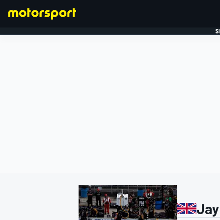
S
FORMULE 1
Jay