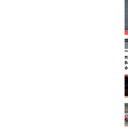
M
M
B
d