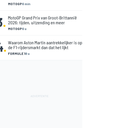
MOTOGP
6 min
3
.
MotoGP Grand Prix van Groot-Brittannië
2026: tijden, uitzending en meer
MOTOGP
6 u
4
.
Waarom Aston Martin aantrekkelijker is op
de F1-rijdersmarkt dan dat het lijkt
FORMULE 1
8 u