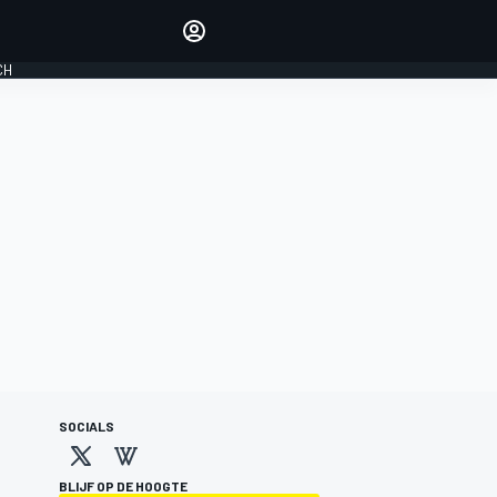
Laat je horen met de
reactiemodule
CH
LOGIN
EDITIE
NEDERLAND
SOCIALS
BLIJF OP DE HOOGTE