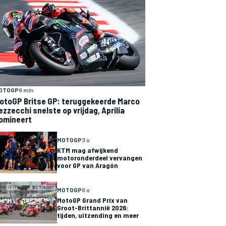
OTOGP
6 min
otoGP Britse GP: teruggekeerde Marco
ezzecchi snelste op vrijdag, Aprilia
omineert
MOTOGP
3 u
KTM mag afwijkend
motoronderdeel vervangen
voor GP van Aragón
MOTOGP
6 u
MotoGP Grand Prix van
Groot-Brittannië 2026:
tijden, uitzending en meer