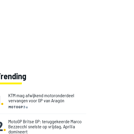
Trending
1
.
KTM mag afwijkend motoronderdeel
vervangen voor GP van Aragón
MOTOGP
3 u
2
.
MotoGP Britse GP: teruggekeerde Marco
Bezzecchi snelste op vrijdag, Aprilia
domineert