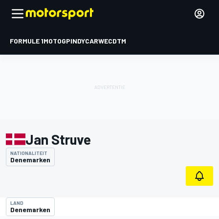
FORMULE 1
MOTOGP
INDYCAR
WEC
DTM
Jan Struve
NATIONALITEIT
Denemarken
LAND
Denemarken