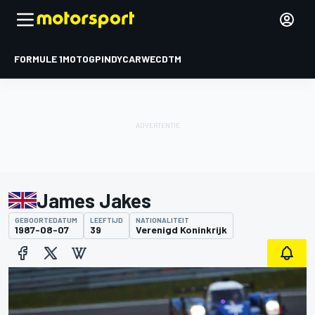
FORMULE 1
MOTOGP
INDYCAR
WEC
DTM
James Jakes
GEBOORTEDATUM
LEEFTIJD
NATIONALITEIT
1987-08-07
39
Verenigd Koninkrijk