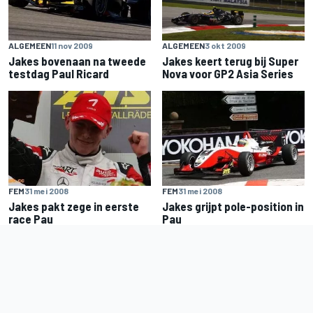
ALGEMEEN
11 nov 2009
ALGEMEEN
3 okt 2009
Jakes bovenaan na tweede
Jakes keert terug bij Super
testdag Paul Ricard
Nova voor GP2 Asia Series
FEM
31 mei 2008
FEM
31 mei 2008
Jakes pakt zege in eerste
Jakes grijpt pole-position in
race Pau
Pau