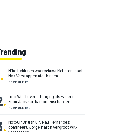
Trending
1
.
Mika Hakkinen waarschuwt McLaren: haal
Max Verstappen niet binnen
FORMULE 1
2 u
2
.
Toto Wolff over uitdaging als vader nu
zoon Jack kartkampioenschap leidt
FORMULE 1
2 u
3
.
MotoGP British GP: Raul Fernandez
domineert, Jorge Martin vergroot WK-
voorsprong