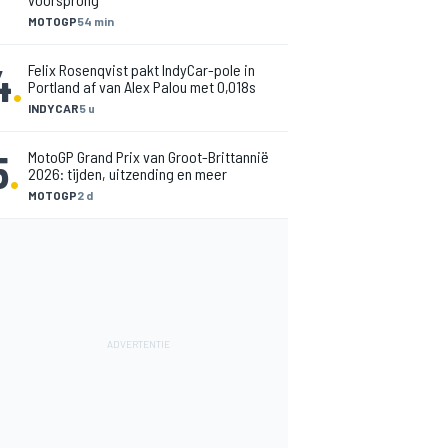
MOTOGP
54 min
4
.
Felix Rosenqvist pakt IndyCar-pole in
Portland af van Alex Palou met 0,018s
INDYCAR
5 u
5
.
MotoGP Grand Prix van Groot-Brittannië
2026: tijden, uitzending en meer
MOTOGP
2 d