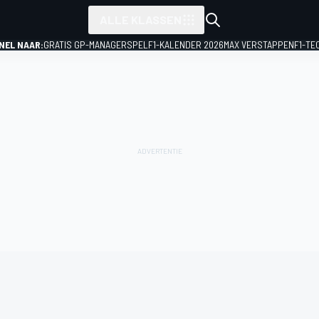
ALLE KLASSEN
NEL NAAR:
GRATIS GP-MANAGERSPEL
F1-KALENDER 2026
MAX VERSTAPPEN
F1-TE