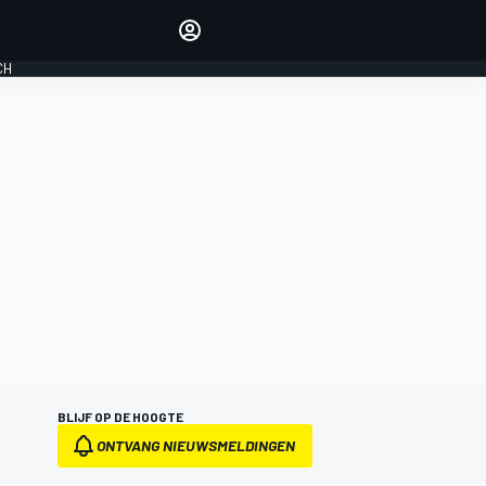
Laat je horen met de
reactiemodule
CH
LOGIN
EDITIE
NEDERLAND
BLIJF OP DE HOOGTE
ONTVANG NIEUWSMELDINGEN