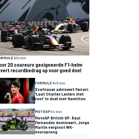
ORMULE 1
20 min
oor 20 coureurs gesigneerde F1-helm
evert recordbedrag op voor goed doel
FORMULE 1
48 min
Szafnauer adviseert Ferrari:
'Laat Charles Leclerc met
rust' in duel met Hamilton
MOTOGP
54 min
MotoGP British GP: Raul
Fernandez domineert, Jorge
Martin vergroot WK-
voorsprong