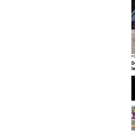
F
D
l