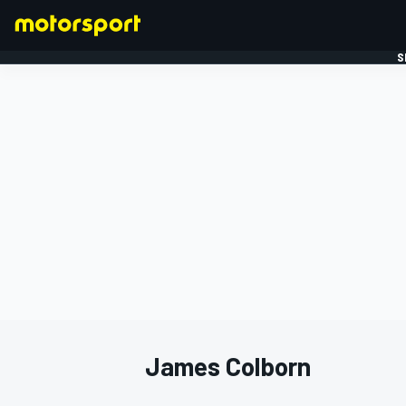
S
FORMULE 1
James Colborn