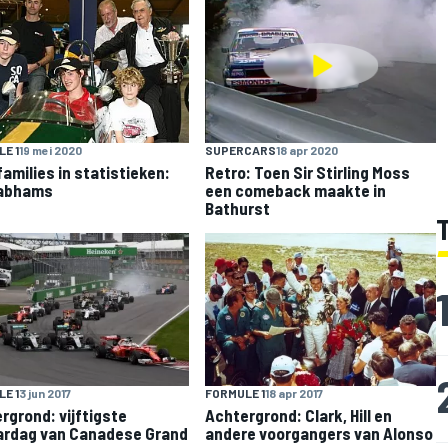
E 1
19 mei 2020
SUPERCARS
18 apr 2020
amilies in statistieken:
Retro: Toen Sir Stirling Moss
rabhams
een comeback maakte in
Bathurst
E 1
3 jun 2017
FORMULE 1
18 apr 2017
rgrond: vijftigste
Achtergrond: Clark, Hill en
ardag van Canadese Grand
andere voorgangers van Alonso