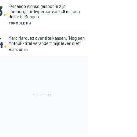
3
.
Fernando Alonso gespot in zijn
Lamborghini-hypercar van 5,9 miljoen
dollar in Monaco
FORMULE 1
1 d
4
.
Marc Marquez over titelkansen: “Nog een
MotoGP-titel verandert mijn leven niet”
MOTOGP
5 u