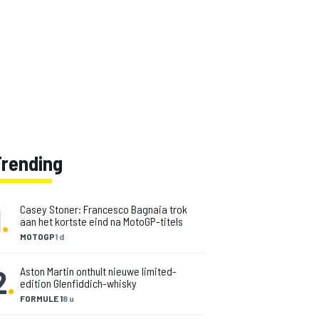
Trending
1
.
Casey Stoner: Francesco Bagnaia trok
aan het kortste eind na MotoGP-titels
MOTOGP
1 d
2
.
Aston Martin onthult nieuwe limited-
edition Glenfiddich-whisky
FORMULE 1
8 u