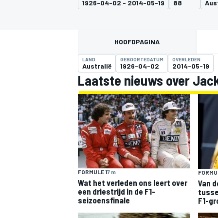
1926-04-02 - 2014-05-19
88
Aust
HOOFDPAGINA
LAND
GEBOORTEDATUM
OVERLEDEN
Australië
1926-04-02
2014-05-19
Laatste nieuws over Jac
MOTOGP
FORMULE 1
7 m
FORMUL
Wat het verleden ons leert over
Van d
een driestrijd in de F1-
tusse
seizoensfinale
F1-gr