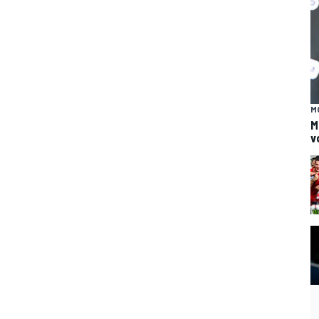
M
M
v