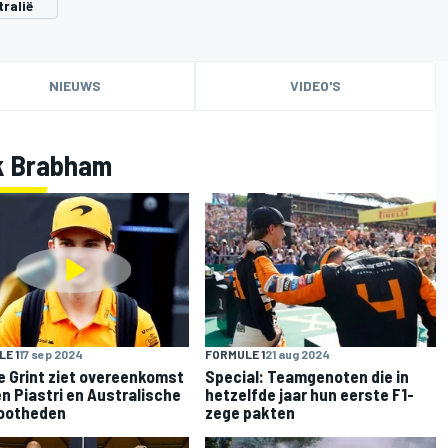
ralië
NIEUWS
VIDEO'S
k Brabham
E 1
17 sep 2024
FORMULE 1
21 aug 2024
e Grint ziet overeenkomst
Special: Teamgenoten die in
n Piastri en Australische
hetzelfde jaar hun eerste F1-
ootheden
zege pakten