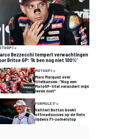
OTOGP
3 u
arco Bezzecchi tempert verwachtingen
oor Britse GP: ‘Ik ben nog niet 100%’
MOTOGP
5 u
Marc Marquez over
titelkansen: “Nog een
MotoGP-titel verandert mijn
leven niet”
FORMULE 1
7 u
Valtteri Bottas boekt
offroadsucces op de fiets
tijdens F1-zomerstop