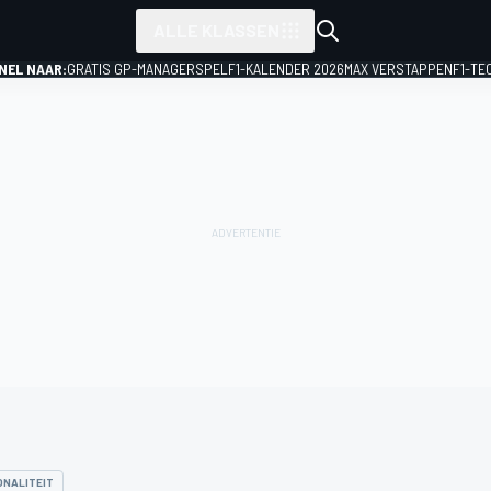
ALLE KLASSEN
NEL NAAR:
GRATIS GP-MANAGERSPEL
F1-KALENDER 2026
MAX VERSTAPPEN
F1-TE
ONALITEIT