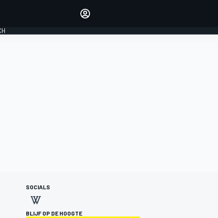
Laat je horen met de
reactiemodule
CH
LOGIN
EDITIE
NEDERLAND
SOCIALS
BLIJF OP DE HOOGTE