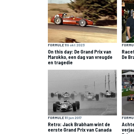
INDYCAR
FORMULE 1
19 okt 2023
FORMUL
On this day: De Grand Prix van
Racef
Marokko, een dag van vreugde
De B
en tragedie
WEC
DTM
FORMULE 1
11 jun 2017
FORMUL
Retro: Jack Brabham wint de
Achte
eerste Grand Prix van Canada
verja