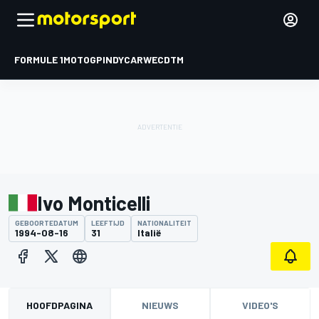
FORMULE 1
MOTOGP
INDYCAR
WEC
DTM
Ivo Monticelli
GEBOORTEDATUM
LEEFTIJD
NATIONALITEIT
1994-08-16
31
Italië
HOOFDPAGINA
NIEUWS
VIDEO'S