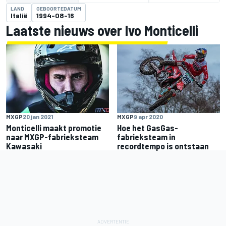
LAND
GEBOORTEDATUM
Italië
1994-08-16
Laatste nieuws over Ivo Monticelli
MXGP
20 jan 2021
MXGP
9 apr 2020
Monticelli maakt promotie
Hoe het GasGas-
naar MXGP-fabrieksteam
fabrieksteam in
Kawasaki
recordtempo is ontstaan