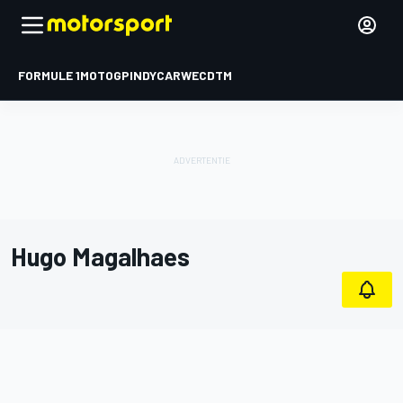
FORMULE 1
MOTOGP
INDYCAR
WEC
DTM
Hugo Magalhaes