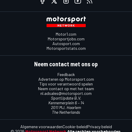
Motor1.com
Motorsportjobs.com
Autosport.com
Motorsportstats.com
Neem contact met ons op
Feedback
Adverteren op Motorsport.com
Tips voor verantwoord spelen
Neem contact op met het team
nl.adsales@motorsport.com
SportUpdate B.V.
Kennemerplein 6 – 14
2011 MJ, Haarlem
The Netherlands
Algemene voorwaarden
Cookie-beleid
Privacy beleid
© 2026
Motorsport Network
Alle rechten voorbehouden.