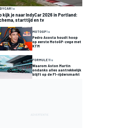
NDYCAR
1 u
o kijk je naar IndyCar 2026 in Portland:
chema, starttijd en tv
MOTOGP
1 u
Pedro Acosta houdt hoop
op eerste MotoGP-zege met
KTM
FORMULE 1
1 u
Waarom Aston Martin
ondanks alles aantrekkelijk
blijft op de F1-rijdersmarkt