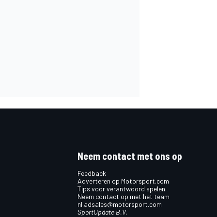
Neem contact met ons op
Feedback
Adverteren op Motorsport.com
Tips voor verantwoord spelen
Neem contact op met het team
nl.adsales@motorsport.com
SportUpdate B.V.