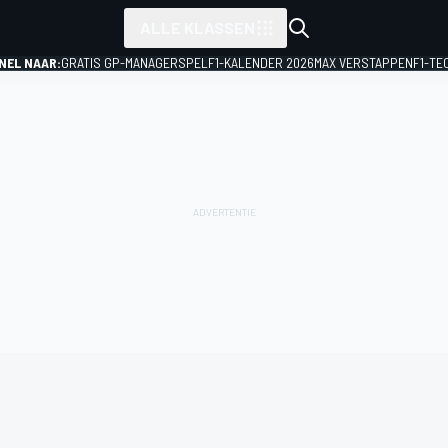
ALLE KLASSEN
NEL NAAR:
GRATIS GP-MANAGERSPEL
F1-KALENDER 2026
MAX VERSTAPPEN
F1-TE