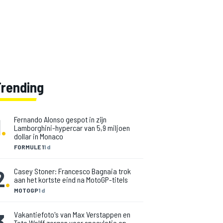
Trending
1
.
Fernando Alonso gespot in zijn
Lamborghini-hypercar van 5,9 miljoen
dollar in Monaco
FORMULE 1
1 d
2
.
Casey Stoner: Francesco Bagnaia trok
aan het kortste eind na MotoGP-titels
MOTOGP
1 d
3
.
Vakantiefoto's van Max Verstappen en
Toto Wolff zorgen voor speculatie op