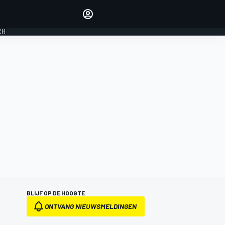
Laat je horen met de
reactiemodule
CH
LOGIN
EDITIE
NEDERLAND
BLIJF OP DE HOOGTE
ONTVANG NIEUWSMELDINGEN