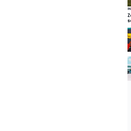
I
Z
s