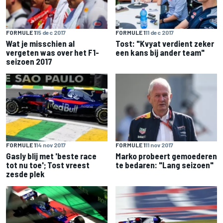
FORMULE 1
15 dec 2017
FORMULE 1
11 dec 2017
Wat je misschien al
Tost: "Kvyat verdient zeker
vergeten was over het F1-
een kans bij ander team"
seizoen 2017
FORMULE 1
14 nov 2017
FORMULE 1
11 nov 2017
Gasly blij met 'beste race
Marko probeert gemoederen
tot nu toe'; Tost vreest
te bedaren: "Lang seizoen"
zesde plek