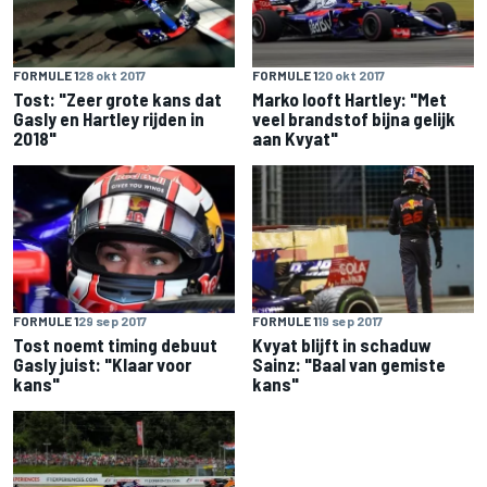
FORMULE 1
28 okt 2017
FORMULE 1
20 okt 2017
Tost: "Zeer grote kans dat
Marko looft Hartley: "Met
Gasly en Hartley rijden in
veel brandstof bijna gelijk
2018"
aan Kvyat"
FORMULE 1
29 sep 2017
FORMULE 1
19 sep 2017
Tost noemt timing debuut
Kvyat blijft in schaduw
Gasly juist: "Klaar voor
Sainz: "Baal van gemiste
kans"
kans"