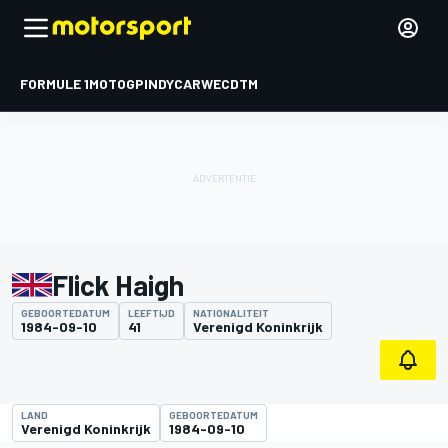
FORMULE 1
MOTOGP
INDYCAR
WEC
DTM
Flick Haigh
GEBOORTEDATUM
LEEFTIJD
NATIONALITEIT
1984-09-10
41
Verenigd Koninkrijk
LAND
GEBOORTEDATUM
Verenigd Koninkrijk
1984-09-10