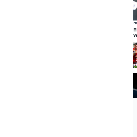
M
M
v