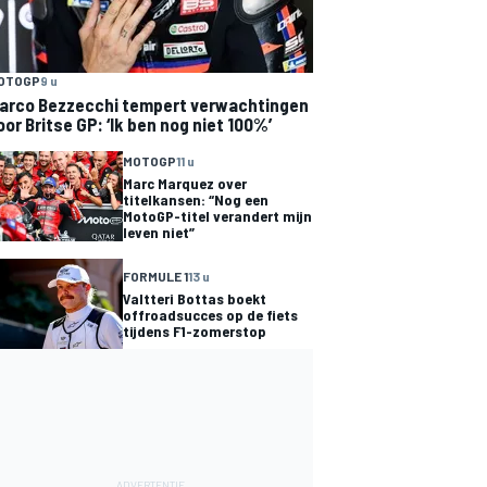
OTOGP
9 u
arco Bezzecchi tempert verwachtingen
oor Britse GP: ‘Ik ben nog niet 100%’
MOTOGP
11 u
Marc Marquez over
titelkansen: “Nog een
MotoGP-titel verandert mijn
leven niet”
FORMULE 1
13 u
Valtteri Bottas boekt
offroadsucces op de fiets
tijdens F1-zomerstop