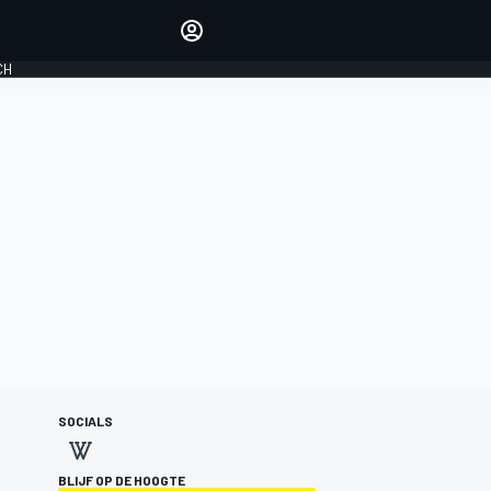
Laat je horen met de
reactiemodule
CH
LOGIN
EDITIE
NEDERLAND
SOCIALS
BLIJF OP DE HOOGTE