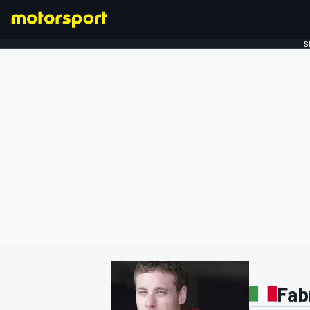
S
FORMULE 1
Fab