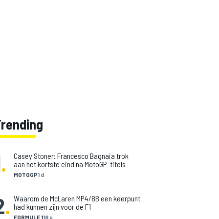
Trending
1
.
Casey Stoner: Francesco Bagnaia trok
aan het kortste eind na MotoGP-titels
MOTOGP
1 d
2
.
Waarom de McLaren MP4/8B een keerpunt
had kunnen zijn voor de F1
FORMULE 1
18 u