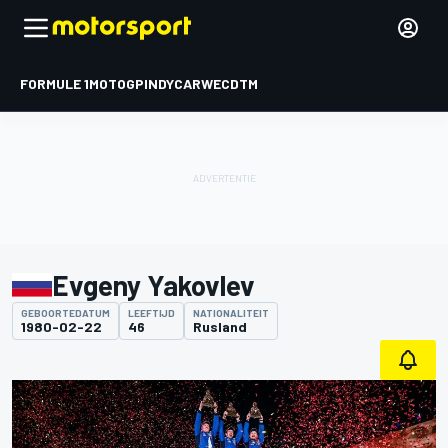
FORMULE 1
MOTOGP
INDYCAR
WEC
DTM
Evgeny Yakovlev
GEBOORTEDATUM
LEEFTIJD
NATIONALITEIT
1980-02-22
46
Rusland