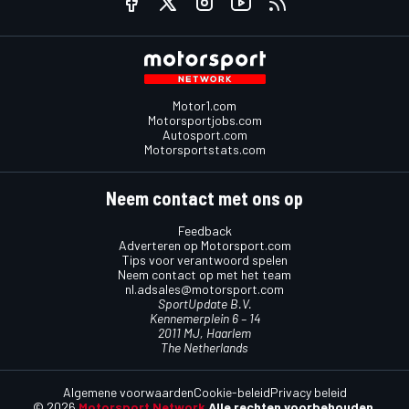
Motor1.com
Motorsportjobs.com
Autosport.com
Motorsportstats.com
Neem contact met ons op
Feedback
Adverteren op Motorsport.com
Tips voor verantwoord spelen
Neem contact op met het team
nl.adsales@motorsport.com
SportUpdate B.V.
Kennemerplein 6 – 14
2011 MJ, Haarlem
The Netherlands
Algemene voorwaarden
Cookie-beleid
Privacy beleid
© 2026
Motorsport Network
Alle rechten voorbehouden.