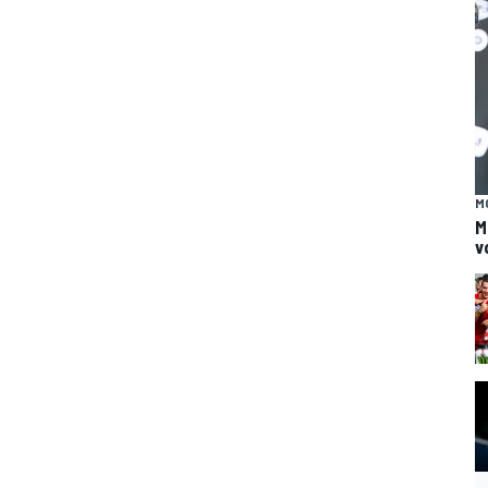
M
M
v