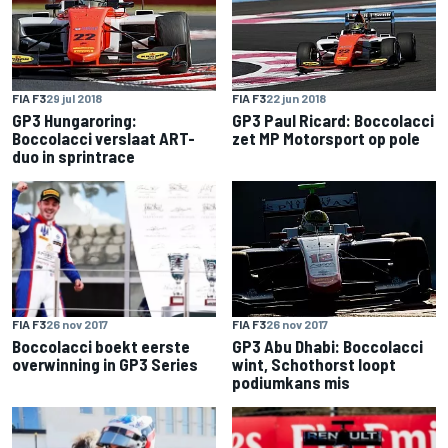
FIA F3
29 jul 2018
FIA F3
22 jun 2018
GP3 Hungaroring:
GP3 Paul Ricard: Boccolacci
Boccolacci verslaat ART-
zet MP Motorsport op pole
duo in sprintrace
FIA F3
26 nov 2017
FIA F3
26 nov 2017
Boccolacci boekt eerste
GP3 Abu Dhabi: Boccolacci
overwinning in GP3 Series
wint, Schothorst loopt
podiumkans mis