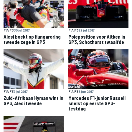
FIA F3
30 jul 2017
FIA F3
29 jul 2017
Alesi boekt op Hungaroring
Poleposition voor Aitken in
tweede zege in GP3
GP3, Schothorst twaalfde
FIA F3
9 jul 2017
FIA F3
6 jun 2017
Zuid-Afrikaan Hyman wint in
Mercedes F1-junior Russell
GP3, Alesi tweede
snelst op eerste GP3-
testdag