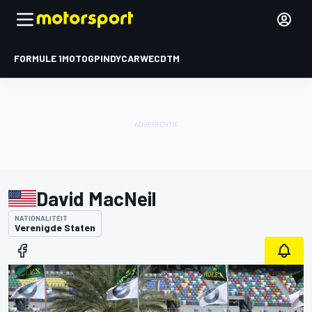
FORMULE 1
MOTOGP
INDYCAR
WEC
DTM
David MacNeil
NATIONALITEIT
Verenigde Staten