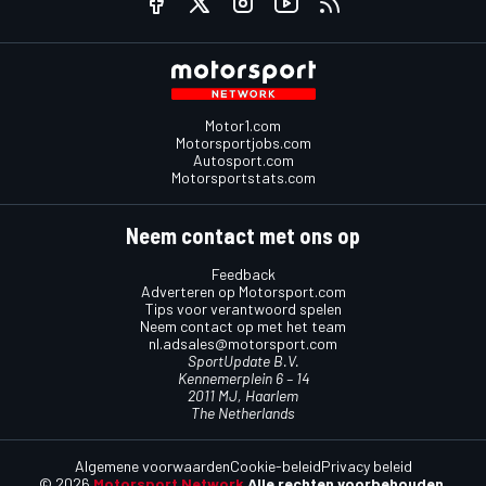
Motor1.com
Motorsportjobs.com
Autosport.com
Motorsportstats.com
Neem contact met ons op
Feedback
Adverteren op Motorsport.com
Tips voor verantwoord spelen
Neem contact op met het team
nl.adsales@motorsport.com
SportUpdate B.V.
Kennemerplein 6 – 14
2011 MJ, Haarlem
The Netherlands
Algemene voorwaarden
Cookie-beleid
Privacy beleid
© 2026
Motorsport Network
Alle rechten voorbehouden.