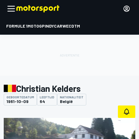
FORMULE 1
MOTOGP
INDYCAR
WEC
DTM
Christian Kelders
GEBOORTEDATUM
LEEFTIJD
NATIONALITEIT
1961-10-09
64
België