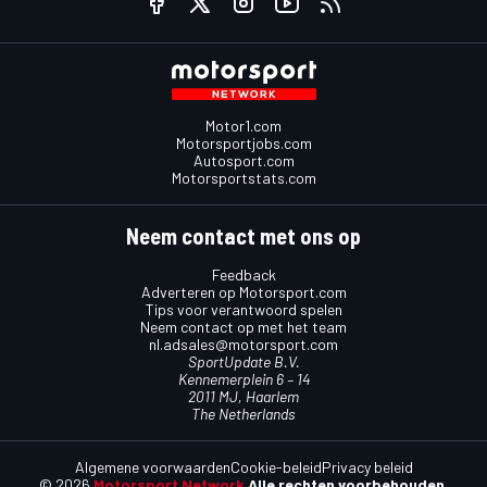
Motor1.com
Motorsportjobs.com
Autosport.com
Motorsportstats.com
Neem contact met ons op
Feedback
Adverteren op Motorsport.com
Tips voor verantwoord spelen
Neem contact op met het team
nl.adsales@motorsport.com
SportUpdate B.V.
Kennemerplein 6 – 14
2011 MJ, Haarlem
The Netherlands
Algemene voorwaarden
Cookie-beleid
Privacy beleid
© 2026
Motorsport Network
Alle rechten voorbehouden.