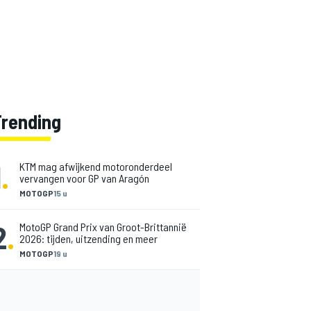
Trending
1
.
KTM mag afwijkend motoronderdeel
vervangen voor GP van Aragón
MOTOGP
15 u
2
.
MotoGP Grand Prix van Groot-Brittannië
2026: tijden, uitzending en meer
MOTOGP
19 u