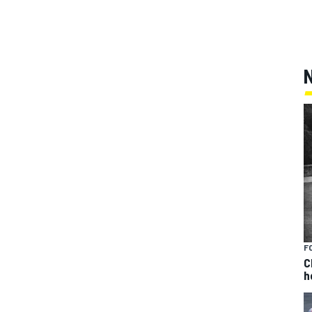
F
C
h