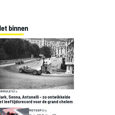
Net binnen
ORMULE 1
12 u
lark, Senna, Antonelli – zo ontwikkelde
et leeftijdsrecord voor de grand chelem
MOTOGP
12 u