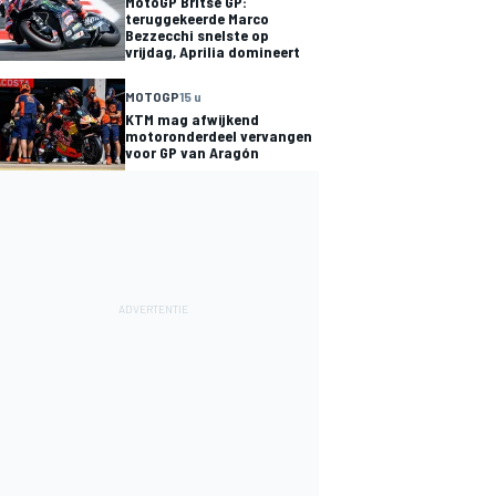
MotoGP Britse GP:
teruggekeerde Marco
Bezzecchi snelste op
vrijdag, Aprilia domineert
MOTOGP
15 u
KTM mag afwijkend
motoronderdeel vervangen
voor GP van Aragón