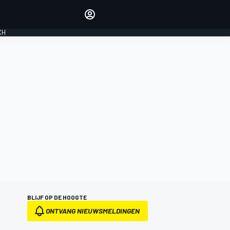
Laat je horen met de
reactiemodule
CH
LOGIN
EDITIE
NEDERLAND
BLIJF OP DE HOOGTE
ONTVANG NIEUWSMELDINGEN