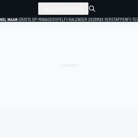
ALLE KLASSEN
NEL NAAR:
GRATIS GP-MANAGERSPEL
F1-KALENDER 2026
MAX VERSTAPPEN
F1-TE