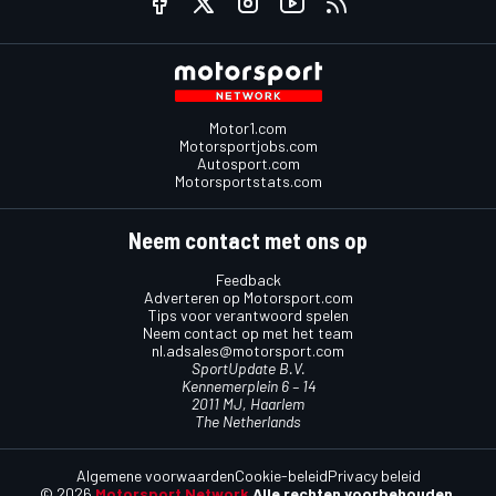
Motor1.com
Motorsportjobs.com
Autosport.com
Motorsportstats.com
Neem contact met ons op
Feedback
Adverteren op Motorsport.com
Tips voor verantwoord spelen
Neem contact op met het team
nl.adsales@motorsport.com
SportUpdate B.V.
Kennemerplein 6 – 14
2011 MJ, Haarlem
The Netherlands
Algemene voorwaarden
Cookie-beleid
Privacy beleid
© 2026
Motorsport Network
Alle rechten voorbehouden.