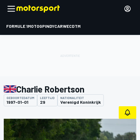
FORMULE 1
MOTOGP
INDYCAR
WEC
DTM
Charlie Robertson
GEBOORTEDATUM
LEEFTIJD
NATIONALITEIT
1997-01-01
29
Verenigd Koninkrijk