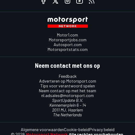
Motor1.com
Motorsportjobs.com
Autosport.com
Motorsportstats.com
Neem contact met ons op
Feedback
Adverteren op Motorsport.com
Tips voor verantwoord spelen
Neem contact op met het team
nl.adsales@motorsport.com
SportUpdate B.V.
Kennemerplein 6 – 14
2011 MJ, Haarlem
The Netherlands
Algemene voorwaarden
Cookie-beleid
Privacy beleid
© 2026
Motorsport Network
Alle rechten voorbehouden.