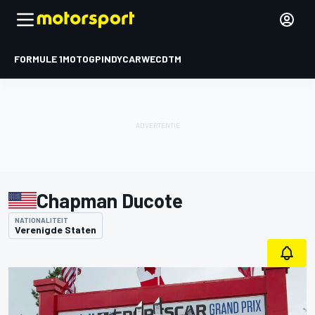
FORMULE 1
MOTOGP
INDYCAR
WEC
DTM
Chapman Ducote
NATIONALITEIT
Verenigde Staten