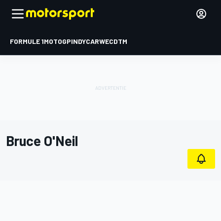
FORMULE 1
MOTOGP
INDYCAR
WEC
DTM
Bruce O'Neil