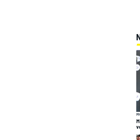
M
M
v