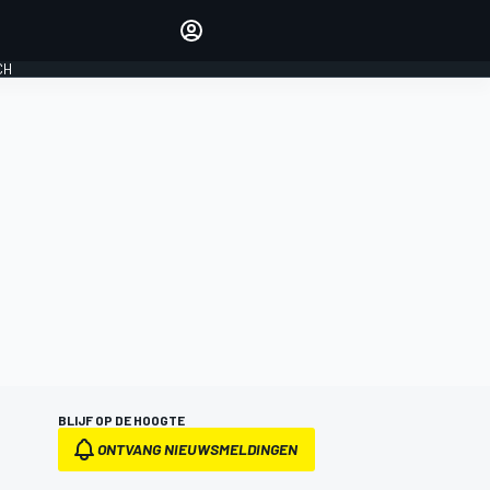
Laat je horen met de
reactiemodule
CH
LOGIN
EDITIE
NEDERLAND
BLIJF OP DE HOOGTE
ONTVANG NIEUWSMELDINGEN