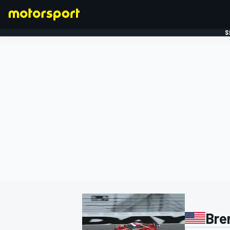
S
FORMULE 1
Bre