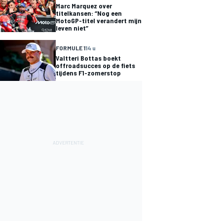
Marc Marquez over
titelkansen: “Nog een
MotoGP-titel verandert mijn
leven niet”
FORMULE 1
14 u
Valtteri Bottas boekt
offroadsucces op de fiets
tijdens F1-zomerstop