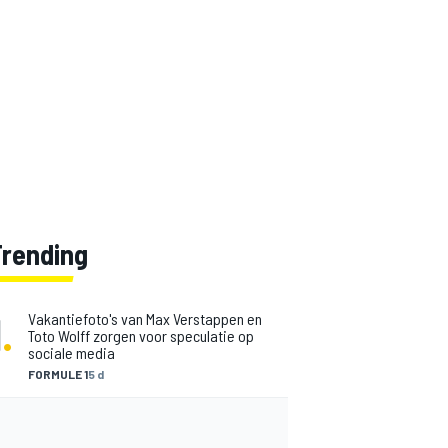
Trending
1
.
Vakantiefoto's van Max Verstappen en
Toto Wolff zorgen voor speculatie op
sociale media
FORMULE 1
5 d