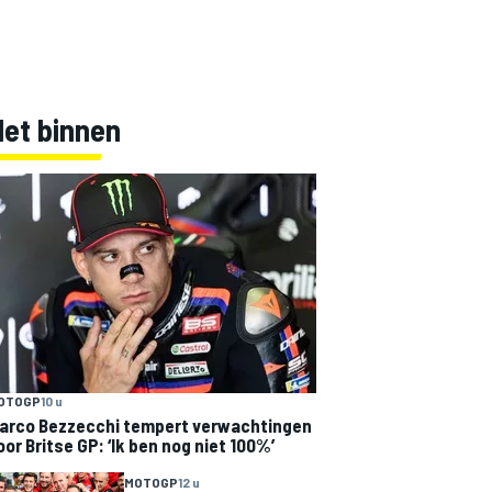
Net binnen
OTOGP
10 u
arco Bezzecchi tempert verwachtingen
oor Britse GP: ‘Ik ben nog niet 100%’
MOTOGP
12 u