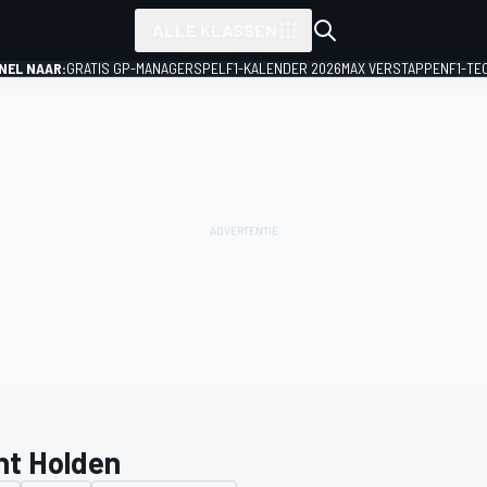
ALLE KLASSEN
NEL NAAR:
GRATIS GP-MANAGERSPEL
F1-KALENDER 2026
MAX VERSTAPPEN
F1-TE
nt Holden