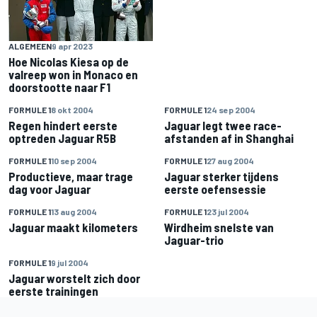
ALGEMEEN
9 apr 2023
Hoe Nicolas Kiesa op de
valreep won in Monaco en
doorstootte naar F1
FORMULE 1
8 okt 2004
FORMULE 1
24 sep 2004
Regen hindert eerste
Jaguar legt twee race-
optreden Jaguar R5B
afstanden af in Shanghai
FORMULE 1
10 sep 2004
FORMULE 1
27 aug 2004
Productieve, maar trage
Jaguar sterker tijdens
dag voor Jaguar
eerste oefensessie
FORMULE 1
13 aug 2004
FORMULE 1
23 jul 2004
Jaguar maakt kilometers
Wirdheim snelste van
Jaguar-trio
FORMULE 1
9 jul 2004
Jaguar worstelt zich door
eerste trainingen