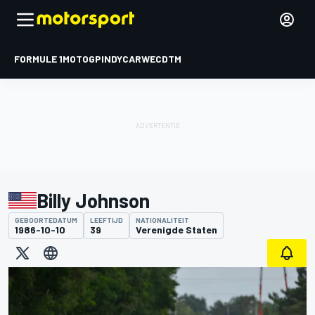
FORMULE 1
MOTOGP
INDYCAR
WEC
DTM
Billy Johnson
GEBOORTEDATUM
LEEFTIJD
NATIONALITEIT
1986-10-10
39
Verenigde Staten