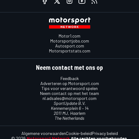
Motor1.com
Motorsportjobs.com
Autosport.com
Motorsportstats.com
Neem contact met ons op
Feedback
Adverteren op Motorsport.com
Tips voor verantwoord spelen
Neem contact op met het team
nl.adsales@motorsport.com
SportUpdate B.V.
Kennemerplein 6 – 14
2011 MJ, Haarlem
The Netherlands
Algemene voorwaarden
Cookie-beleid
Privacy beleid
© 2026
Motorsport Network
Alle rechten voorbehouden.