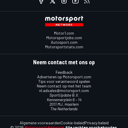
Motor1.com
Motorsportjobs.com
Autosport.com
Motorsportstats.com
Neem contact met ons op
Feedback
Adverteren op Motorsport.com
Tips voor verantwoord spelen
Neem contact op met het team
nl.adsales@motorsport.com
SportUpdate B.V.
Kennemerplein 6 – 14
2011 MJ, Haarlem
The Netherlands
Algemene voorwaarden
Cookie-beleid
Privacy beleid
© 2026
Motorsport Network
Alle rechten voorbehouden.