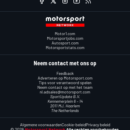
Motor1.com
Motorsportjobs.com
Autosport.com
Motorsportstats.com
Neem contact met ons op
Feedback
Adverteren op Motorsport.com
Tips voor verantwoord spelen
Neem contact op met het team
nl.adsales@motorsport.com
SportUpdate B.V.
Kennemerplein 6 – 14
2011 MJ, Haarlem
The Netherlands
Algemene voorwaarden
Cookie-beleid
Privacy beleid
© 2026
Motorsport Network
Alle rechten voorbehouden.