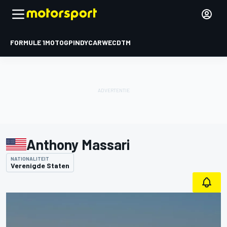
FORMULE 1
MOTOGP
INDYCAR
WEC
DTM
Anthony Massari
NATIONALITEIT
Verenigde Staten