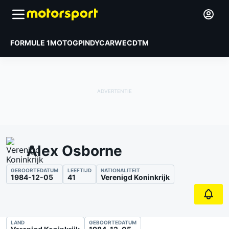
FORMULE 1
MOTOGP
INDYCAR
WEC
DTM
Alex Osborne
GEBOORTEDATUM
LEEFTIJD
NATIONALITEIT
1984-12-05
41
Verenigd Koninkrijk
LAND
GEBOORTEDATUM