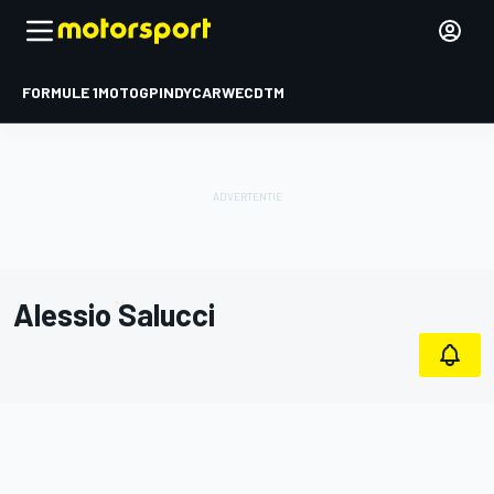
FORMULE 1
MOTOGP
INDYCAR
WEC
DTM
Alessio Salucci