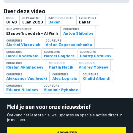
Over deze video
DUUR
GEPLAATST
KAMPIOENSCHAP
EVENEMENT
01:48
6 jan 2020
Dakar
Dakar
SUB-EVENEMENT
COUREURS
Etappe 1: Jeddah - Al Wajh
Anton Shibalov
COUREURS
COUREURS
Siarhei Viazovich
Anton Zaparoshchanka
COUREURS
COUREURS
COUREURS
Darek Rodewald
Marcel Snijders
Dmitry Sotnikov
COUREURS
COUREURS
COUREURS
Ruslan Akhmadeev
Martin Macik
Andrey Mokeev
COUREURS
COUREURS
COUREURS
Aleksandr Vasilevski
Ales Loprais
Khalid Alkendi
COUREURS
COUREURS
Eduard Nikolaev
Vladimir Rybakov
Meld je aan voor onze nieuwsbrief
Ontvang het laatste nieuws, updates en speciale acties direct in
je mailbox.
ABONNEER