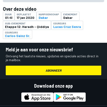
Over deze video
DUUR
GEPLAATST
KAMPIOENSCHAP
EVENEMENT
01:41
17 jan 2020
Dakar
Dakar
SUB-EVENEMENT
COUREURS
Etappe 12: Haradh - Qiddiya
Lucas Cruz Senra
COUREURS
Carlos Sainz Sr.
Meld je aan voor onze nieuwsbrief
Ontvang het laatste nieuws, updates en speciale acties direct in
je mailbox.
ABONNEER
Download onze app