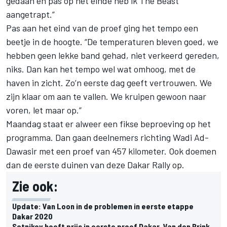
gedaan en pas op het einde heb ik The Beast
aangetrapt.”
Pas aan het eind van de proef ging het tempo een
beetje in de hoogte. “De temperaturen bleven goed, we
hebben geen lekke band gehad, niet verkeerd gereden,
niks. Dan kan het tempo wel wat omhoog, met de
haven in zicht. Zo’n eerste dag geeft vertrouwen. We
zijn klaar om aan te vallen. We kruipen gewoon naar
voren, let maar op.”
Maandag staat er alweer een fikse beproeving op het
programma. Dan gaan deelnemers
richting Wadi Ad-
Dawasir met een proef van 457 kilometer
. Ook doemen
dan de eerste duinen van deze Dakar Rally op.
Zie ook:
Update: Van Loon in de problemen in eerste etappe
Dakar 2020
Sotnikov heeft prijs in eerste proef Dakar, Van den Brink