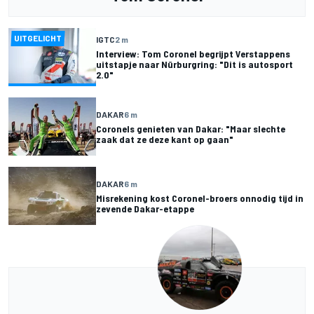
UITGELICHT
IGTC
2 m
Interview: Tom Coronel begrijpt Verstappens
uitstapje naar Nürburgring: "Dit is autosport
2.0"
DAKAR
6 m
Coronels genieten van Dakar: "Maar slechte
zaak dat ze deze kant op gaan"
DAKAR
6 m
Misrekening kost Coronel-broers onnodig tijd in
zevende Dakar-etappe