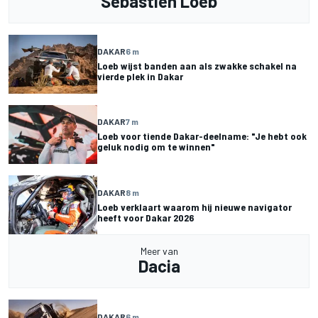
Sébastien Loeb
DAKAR
6 m
Loeb wijst banden aan als zwakke schakel na
vierde plek in Dakar
DAKAR
7 m
Loeb voor tiende Dakar-deelname: "Je hebt ook
geluk nodig om te winnen"
DAKAR
8 m
Loeb verklaart waarom hij nieuwe navigator
heeft voor Dakar 2026
Meer van
Dacia
DAKAR
6 m