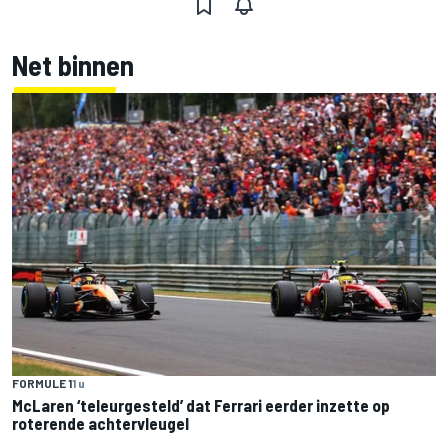
Net binnen
FORMULE 1
1 u
McLaren ‘teleurgesteld’ dat Ferrari eerder inzette op
roterende achtervleugel