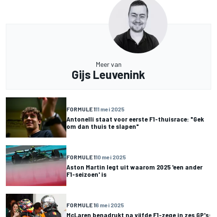
Meer van
Gijs Leuvenink
FORMULE 1
11 mei 2025
Antonelli staat voor eerste F1-thuisrace: "Gek
om dan thuis te slapen"
FORMULE 1
10 mei 2025
Aston Martin legt uit waarom 2025 'een ander
F1-seizoen' is
FORMULE 1
6 mei 2025
McLaren benadrukt na vijfde F1-zege in zes GP's: