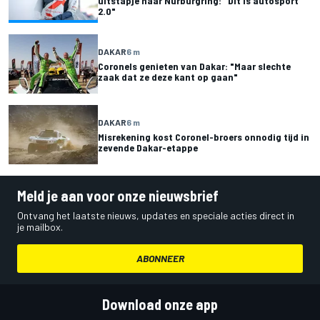
uitstapje naar Nürburgring: "Dit is autosport
2.0"
DAKAR
6 m
Coronels genieten van Dakar: "Maar slechte
zaak dat ze deze kant op gaan"
DAKAR
6 m
Misrekening kost Coronel-broers onnodig tijd in
zevende Dakar-etappe
Meld je aan voor onze nieuwsbrief
Ontvang het laatste nieuws, updates en speciale acties direct in
je mailbox.
ABONNEER
Download onze app