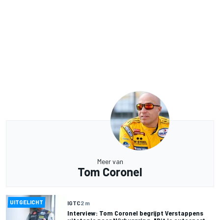
Meer van
Tom Coronel
UITGELICHT
IGTC
2 m
Interview: Tom Coronel begrijpt Verstappens