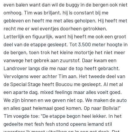
even balen want dan wil de buggy in de bergen ook niet
omhoog. Tim was briljant, hij is constant bij me
gebleven en heeft me met alles geholpen. Hij heeft met
recht me er wel eventjes doorheen getrokken.
Letterlijk en figuurlijk, want hij heeft me ook een groot
deel van de etappe gesleept. Tot 3.500 meter hoogte in
de bergen, toen trok het kleine motortje het niet meer
vanwege het gebrek aan zuurstof. Daar kwam een
Landrover langs die me naar de top heeft gebracht.
Vervolgens weer achter Tim aan. Het tweede deel van
de Special Stage heeft Boucou me gesleept. Al met al
een aparte dag, mixed feelings maar alles voelt goed.
We zijn binnen en we geven niet op. We maken de auto
en alles gaat helemaal goed komen. Op naar Bolivia!”
Tim voegde toe: “De etappe begon heel lekker. In het
gedeelte met fesh fesh stond opeens iemand stil
waardoor ik moest uitwijken en in een gat dook. Dat