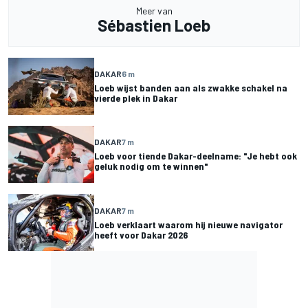
Meer van
Sébastien Loeb
DAKAR
6 m
Loeb wijst banden aan als zwakke schakel na
vierde plek in Dakar
DAKAR
7 m
Loeb voor tiende Dakar-deelname: "Je hebt ook
geluk nodig om te winnen"
DAKAR
7 m
Loeb verklaart waarom hij nieuwe navigator
heeft voor Dakar 2026