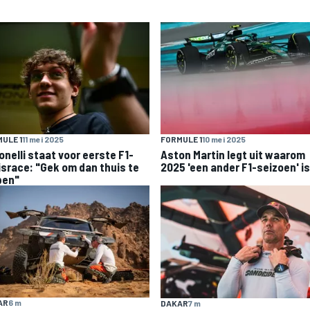
ULE 1
11 mei 2025
FORMULE 1
10 mei 2025
onelli staat voor eerste F1-
Aston Martin legt uit waarom
israce: "Gek om dan thuis te
2025 'een ander F1-seizoen' is
pen"
AR
6 m
DAKAR
7 m