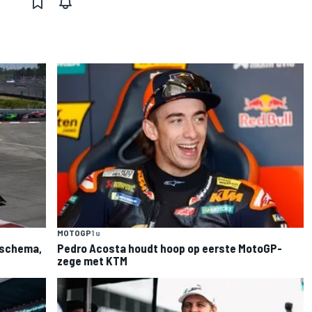
MOTOGP
1 u
: schema,
Pedro Acosta houdt hoop op eerste MotoGP-
zege met KTM