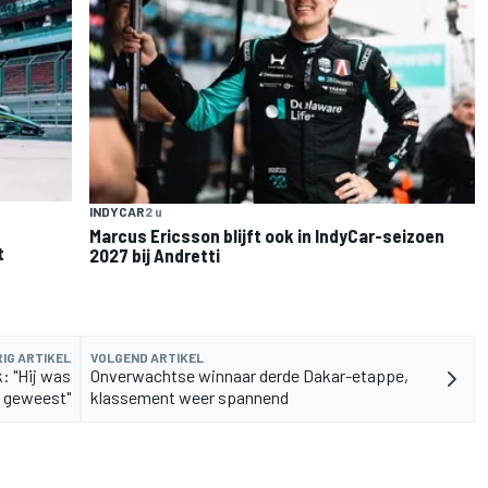
INDYCAR
2 u
Marcus Ericsson blijft ook in IndyCar-seizoen
t
2027 bij Andretti
IG ARTIKEL
VOLGEND ARTIKEL
: "Hij was
Onverwachtse winnaar derde Dakar-etappe,
d geweest"
klassement weer spannend