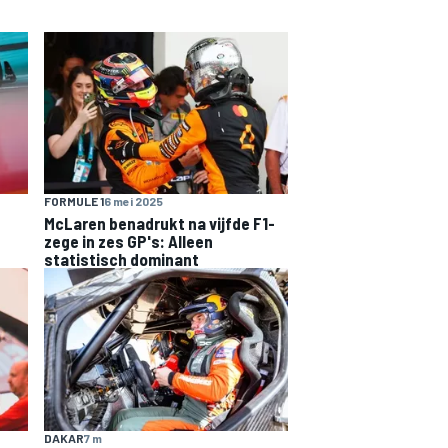
FORMULE 1
6 mei 2025
McLaren benadrukt na vijfde F1-
zege in zes GP's: Alleen
statistisch dominant
DAKAR
7 m