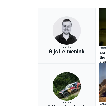
Meer van
FORM
Gijs Leuvenink
Ant
thu
sla
Meer van
DAK