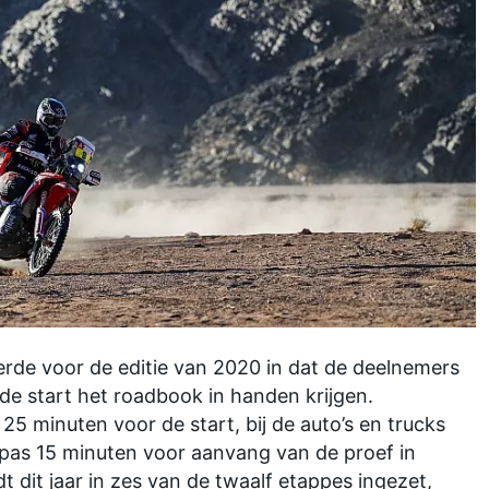
erde voor de editie van 2020 in dat de deelnemers
de start het roadbook in handen krijgen.
25 minuten voor de start, bij de auto’s en trucks
k pas 15 minuten voor aanvang van de proef in
dit jaar in zes van de twaalf etappes ingezet,