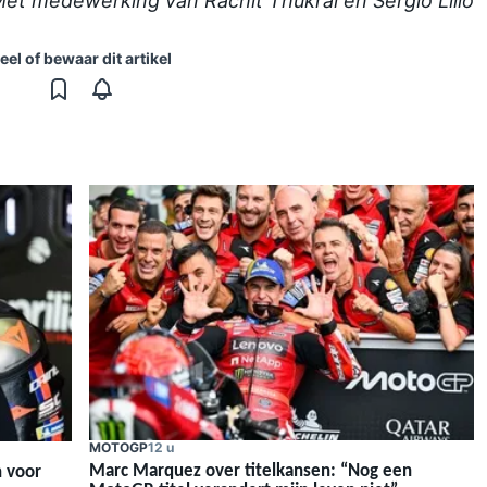
et medewerking van Rachit Thukral en Sergio Lillo
eel of bewaar dit artikel
MOTOGP
12 u
Marc Marquez over titelkansen: “Nog een
 voor