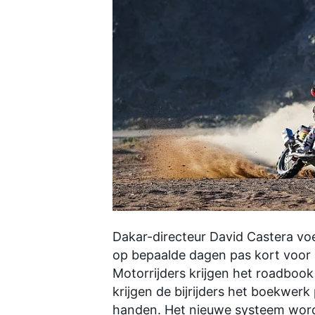
INDYCAR
Dakar
-directeur David Castera vo
op bepaalde dagen pas kort voor 
WEC
DTM
Motorrijders krijgen het roadbook 
krijgen de bijrijders het boekwer
handen. Het nieuwe systeem wordt 