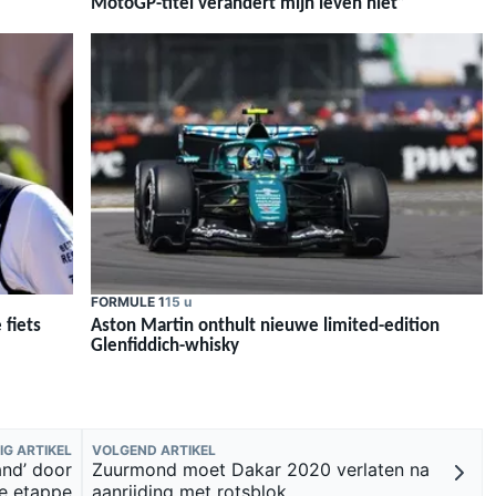
MotoGP-titel verandert mijn leven niet”
FORMULE 1
15 u
 fiets
Aston Martin onthult nieuwe limited-edition
Glenfiddich-whisky
IG ARTIKEL
VOLGEND ARTIKEL
and’ door
Zuurmond moet Dakar 2020 verlaten na
de etappe
aanrijding met rotsblok