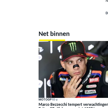
M
D
Net binnen
MOTOGP
10 u
Marco Bezzecchi tempert verwachtingen