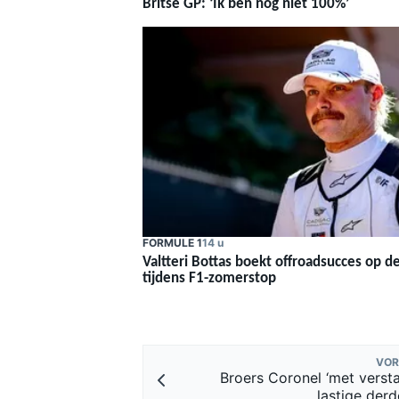
Britse GP: ‘Ik ben nog niet 100%’
MEER RACEKLASSEN
FORMULE 1
14 u
Valtteri Bottas boekt offroadsucces op de
tijdens F1-zomerstop
VOR
Broers Coronel ‘met verst
lastige der