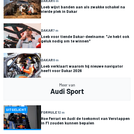
DAKAR
6 m
Loeb wijst banden aan als zwakke schakel na
vierde plek in Dakar
DAKAR
7 m
Loeb voor tiende Dakar-deelname: "Je hebt ook
geluk nodig om te winnen"
DAKAR
8 m
Loeb verklaart waarom hij nieuwe navigator
heeft voor Dakar 2026
Meer van
Audi Sport
UITGELICHT
FORMULE 1
2 m
Hoe Ferrari en Audi de toekomst van Verstappen
in F1 zouden kunnen bepalen