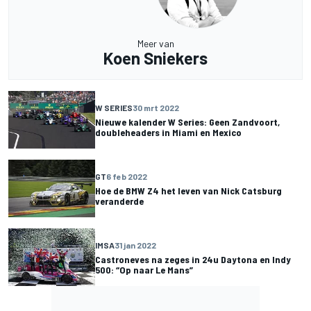
Meer van
Koen Sniekers
W SERIES
30 mrt 2022
Nieuwe kalender W Series: Geen Zandvoort,
doubleheaders in Miami en Mexico
GT
6 feb 2022
Hoe de BMW Z4 het leven van Nick Catsburg
veranderde
IMSA
31 jan 2022
Castroneves na zeges in 24u Daytona en Indy
500: “Op naar Le Mans”