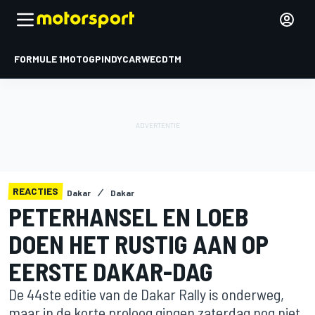
FORMULE 1
MOTOGP
INDYCAR
WEC
DTM
REACTIES
Dakar
Dakar
PETERHANSEL EN LOEB
DOEN HET RUSTIG AAN OP
EERSTE DAKAR-DAG
De 44ste editie van de Dakar Rally is onderweg,
maar in de korte proloog gingen zaterdag nog niet