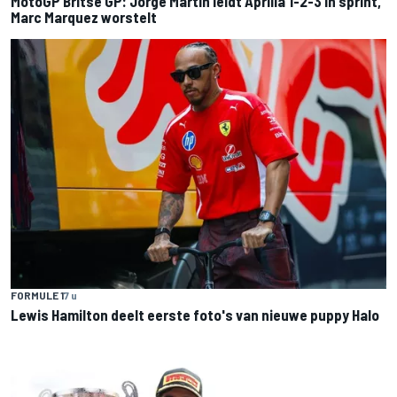
MotoGP Britse GP: Jorge Martin leidt Aprilia 1-2-3 in sprint,
Marc Marquez worstelt
FORMULE 1
7 u
Lewis Hamilton deelt eerste foto's van nieuwe puppy Halo