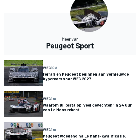
Meer van
Peugeot Sport
WEC
10 d
Ferrari en Peugeot beginnen aan vernieuwde
hypercars voor WEC 2027
WEC
1 m
Waarom Di Resta op 'veel gevechten' in 24 uur
van Le Mans rekent
WEC
1 m
Peugeot woedend na Le Mans-kwalificatie: