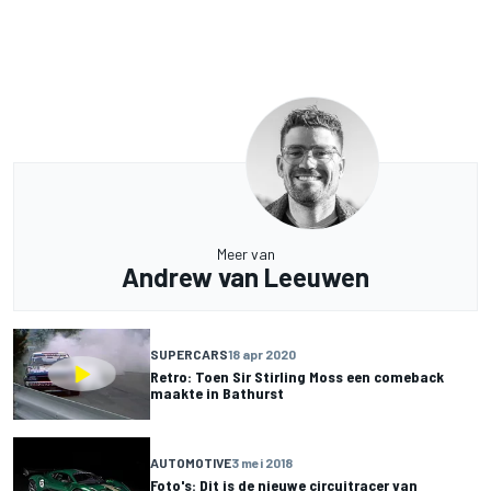
Meer van
Andrew van Leeuwen
SUPERCARS
18 apr 2020
Retro: Toen Sir Stirling Moss een comeback
maakte in Bathurst
AUTOMOTIVE
3 mei 2018
Foto's: Dit is de nieuwe circuitracer van