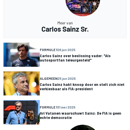
Meer van
Carlos Sainz Sr.
FORMULE 1
26 jun 2025
Carlos Sainz over beslissing vader: "Als
autosportfan teleurgesteld"
ALGEMEEN
25 jun 2025
Carlos Sainz hakt knoop door en stelt zich niet
verkiesbaar als FIA-president
FORMULE 1
31 mei 2025
Ari Vatanen waarschuwt Sainz: De FIA is geen
echte democratie